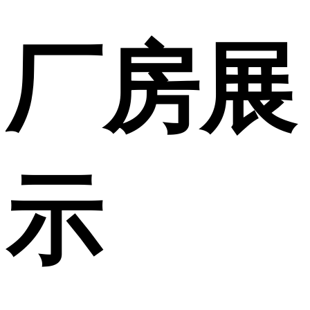
厂房展
示