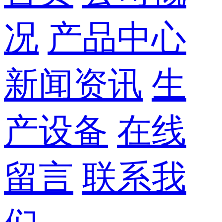
况
产品中心
新闻资讯
生
产设备
在线
留言
联系我