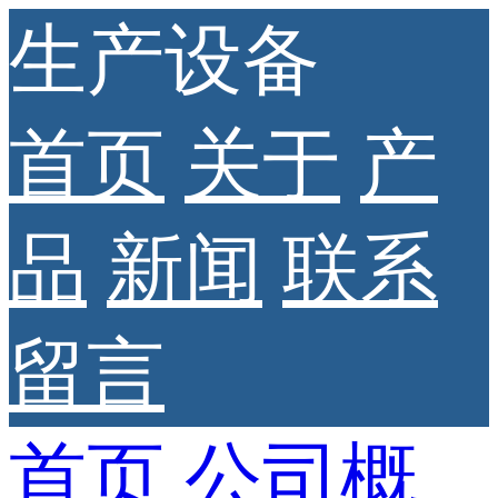
生产设备
首页
关于
产
品
新闻
联系
留言
首页
公司概