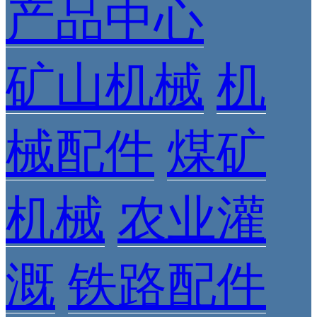
产品中心
矿山机械
机
械配件
煤矿
机械
农业灌
溉
铁路配件