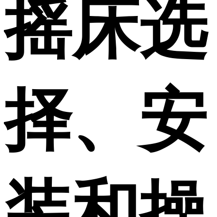
摇床选
择、安
装和操