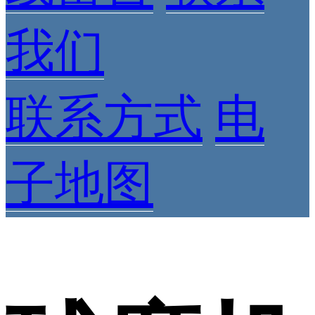
我们
联系方式
电
子地图