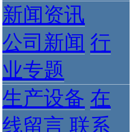
新闻资讯
公司新闻
行
业专题
生产设备
在
线留言
联系