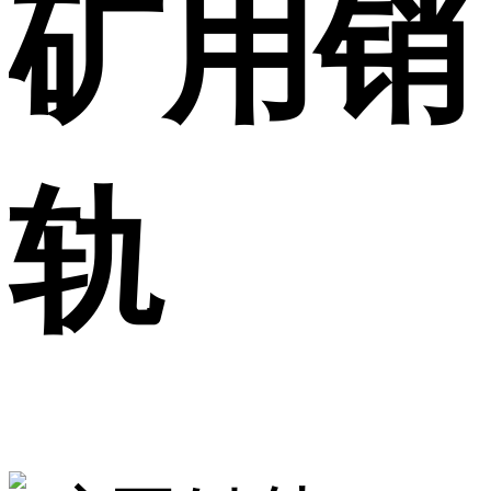
矿用销
轨