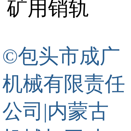
©包头市成广
机械有限责任
公司|内蒙古