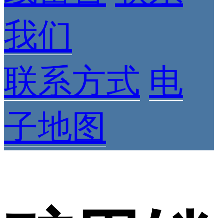
我们
联系方式
电
子地图